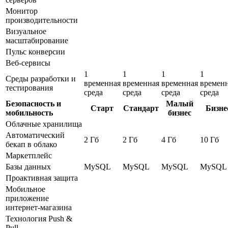
Монитор
производительности
Визуальное
масштабирование
Пульс конверсии
Веб-сервисы
1
1
1
1
Среды разработки и
временная
временная
временная
времен
тестирования
среда
среда
среда
среда
Безопасность и
Малый
Старт
Стандарт
Бизне
мобильность
бизнес
Облачные хранилища
Автоматический
2 Гб
2 Гб
4 Гб
10 Гб
бекап в облако
Маркетплейс
Базы данных
MySQL
MySQL
MySQL
MySQL
Проактивная защита
Мобильное
приложение
интернет-магазина
Технология Push &
Pull