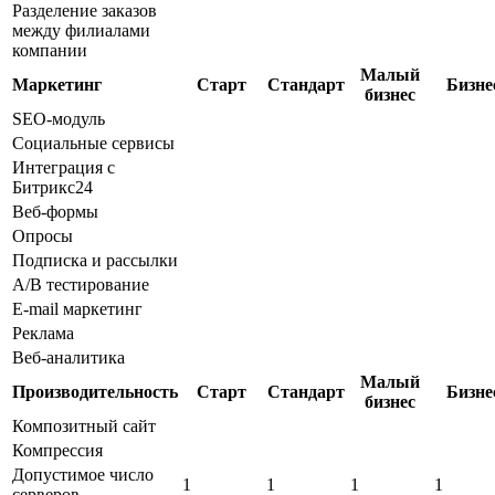
Разделение заказов
между филиалами
компании
Малый
Маркетинг
Старт
Стандарт
Бизне
бизнес
SEO-модуль
Социальные сервисы
Интеграция с
Битрикс24
Веб-формы
Опросы
Подписка и рассылки
A/B тестирование
E-mail маркетинг
Реклама
Веб-аналитика
Малый
Производительность
Старт
Стандарт
Бизне
бизнес
Композитный сайт
Компрессия
Допустимое число
1
1
1
1
серверов