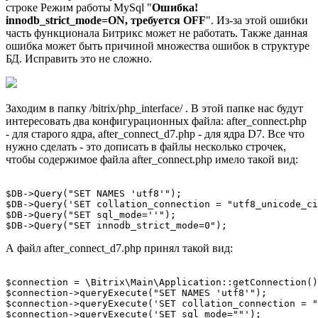
строке Режим работы MySql "
Ошибка!
innodb_strict_mode=ON, требуется OFF
". Из-за этой ошибки
часть функционала Битрикс может не работать. Также данная
ошибка может быть причиной множества ошибок в структуре
БД. Исправить это не сложно.
Заходим в папку /bitrix/php_interface/ . В этой папке нас будут
интересовать два конфигурационных файла: after_connect.php
- для старого ядра, after_connect_d7.php - для ядра D7. Все что
нужно сделать - это дописать в файлы несколько строчек,
чтобы содержимое файла after_connect.php имело такой вид:
$DB->Query("SET NAMES 'utf8'");

$DB->Query('SET collation_connection = "utf8_unicode_ci
$DB->Query("SET sql_mode=''");

А файл after_connect_d7.php принял такой вид:
$connection = \Bitrix\Main\Application::getConnection()
$connection->queryExecute("SET NAMES 'utf8'");

$connection->queryExecute('SET collation_connection = "
$connection->queryExecute('SET sql_mode=""');
