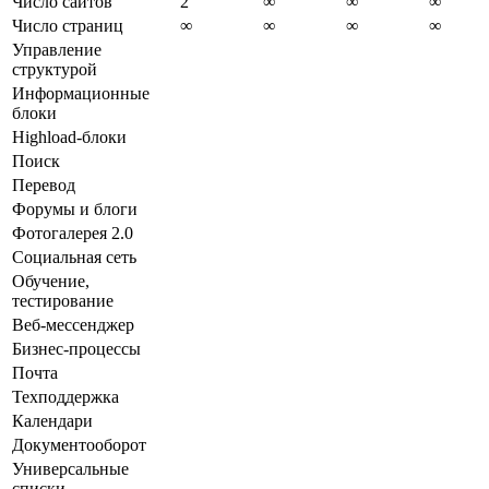
Число сайтов
2
∞
∞
∞
Число страниц
∞
∞
∞
∞
Управление
структурой
Информационные
блоки
Highload-блоки
Поиск
Перевод
Форумы и блоги
Фотогалерея 2.0
Социальная сеть
Обучение,
тестирование
Веб-мессенджер
Бизнес-процессы
Почта
Техподдержка
Календари
Документооборот
Универсальные
списки