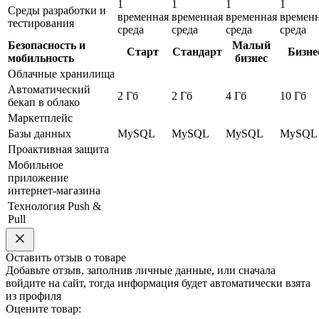
1
1
1
1
Среды разработки и
временная
временная
временная
времен
тестирования
среда
среда
среда
среда
Безопасность и
Малый
Старт
Стандарт
Бизне
мобильность
бизнес
Облачные хранилища
Автоматический
2 Гб
2 Гб
4 Гб
10 Гб
бекап в облако
Маркетплейс
Базы данных
MySQL
MySQL
MySQL
MySQL
Проактивная защита
Мобильное
приложение
интернет-магазина
Технология Push &
Pull
Оставить отзыв о товаре
Добавьте отзыв, заполнив личные данные, или сначала
войдите на сайт, тогда информация будет автоматически взята
из профиля
Оцените товар: