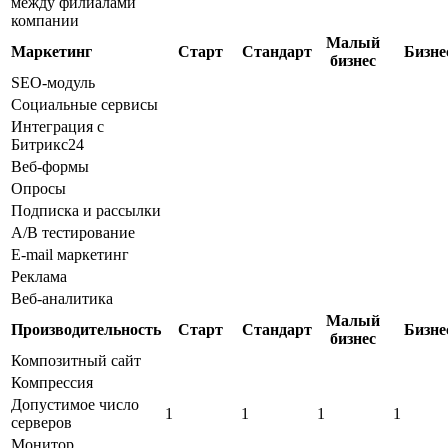
между филиалами
компании
Малый
Маркетинг
Старт
Стандарт
Бизне
бизнес
SEO-модуль
Социальные сервисы
Интеграция с
Битрикс24
Веб-формы
Опросы
Подписка и рассылки
A/B тестирование
E-mail маркетинг
Реклама
Веб-аналитика
Малый
Производительность
Старт
Стандарт
Бизне
бизнес
Композитный сайт
Компрессия
Допустимое число
1
1
1
1
серверов
Монитор