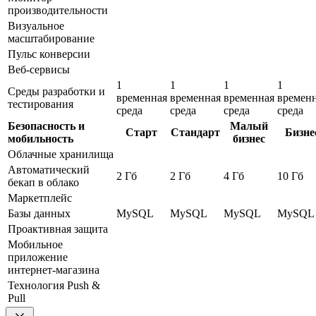
производительности
Визуальное
масштабирование
Пульс конверсии
Веб-сервисы
1
1
1
1
Среды разработки и
временная
временная
временная
времен
тестирования
среда
среда
среда
среда
Безопасность и
Малый
Старт
Стандарт
Бизне
мобильность
бизнес
Облачные хранилища
Автоматический
2 Гб
2 Гб
4 Гб
10 Гб
бекап в облако
Маркетплейс
Базы данных
MySQL
MySQL
MySQL
MySQL
Проактивная защита
Мобильное
приложение
интернет-магазина
Технология Push &
Pull