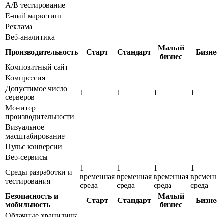
A/B тестирование
E-mail маркетинг
Реклама
Веб-аналитика
Малый
Производительность
Старт
Стандарт
Бизне
бизнес
Композитный сайт
Компрессия
Допустимое число
1
1
1
1
серверов
Монитор
производительности
Визуальное
масштабирование
Пульс конверсии
Веб-сервисы
1
1
1
1
Среды разработки и
временная
временная
временная
времен
тестирования
среда
среда
среда
среда
Безопасность и
Малый
Старт
Стандарт
Бизне
мобильность
бизнес
Облачные хранилища