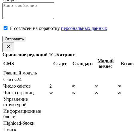
Я согласен на обработку
персональных данных
Отправить
Сравнение редакций 1С-Битрикс
Малый
CMS
Старт
Стандарт
Бизне
бизнес
Главный модуль
Сайты24
Число сайтов
2
∞
∞
∞
Число страниц
∞
∞
∞
∞
Управление
структурой
Информационные
блоки
Highload-блоки
Поиск