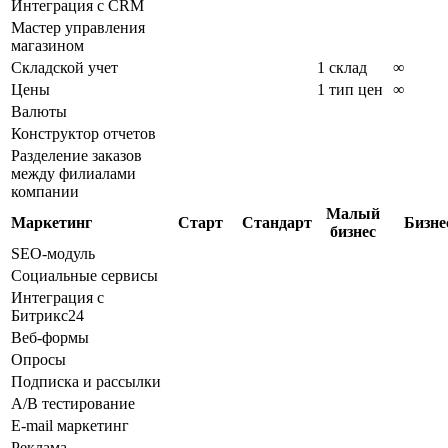
Интеграция с CRM
Мастер управления
магазином
Складской учет
1 склад
∞
Цены
1 тип цен
∞
Валюты
Конструктор отчетов
Разделение заказов
между филиалами
компании
Малый
Маркетинг
Старт
Стандарт
Бизне
бизнес
SEO-модуль
Социальные сервисы
Интеграция с
Битрикс24
Веб-формы
Опросы
Подписка и рассылки
A/B тестирование
E-mail маркетинг
Реклама