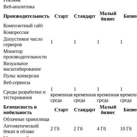
Веб-аналитика
Малый
Производительность
Старт
Стандарт
Бизне
бизнес
Композитный сайт
Компрессия
Допустимое число
1
1
1
1
серверов
Монитор
производительности
Визуальное
масштабирование
Пульс конверсии
Веб-сервисы
1
1
1
1
Среды разработки и
временная
временная
временная
времен
тестирования
среда
среда
среда
среда
Безопасность и
Малый
Старт
Стандарт
Бизне
мобильность
бизнес
Облачные хранилища
Автоматический
2 Гб
2 Гб
4 Гб
10 Гб
бекап в облако