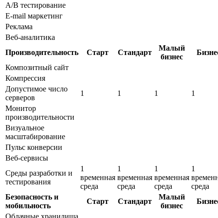
A/B тестирование
E-mail маркетинг
Реклама
Веб-аналитика
Малый
Производительность
Старт
Стандарт
Бизне
бизнес
Композитный сайт
Компрессия
Допустимое число
1
1
1
1
серверов
Монитор
производительности
Визуальное
масштабирование
Пульс конверсии
Веб-сервисы
1
1
1
1
Среды разработки и
временная
временная
временная
времен
тестирования
среда
среда
среда
среда
Безопасность и
Малый
Старт
Стандарт
Бизне
мобильность
бизнес
Облачные хранилища